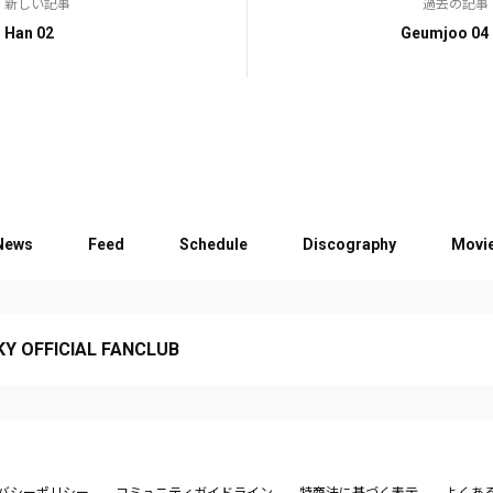
新しい記事
過去の記事
Han 02
Geumjoo 04
News
Feed
Schedule
Discography
Movi
Y OFFICIAL FANCLUB